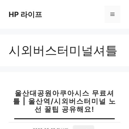
컨
텐
HP 라이프
메
츠
로
뉴
건
너
시외버스터미널셔틀
뛰
기
울산대공원아쿠아시스 무료셔
틀 | 울산역/시외버스터미널 노
선 꿀팁 공유해요!