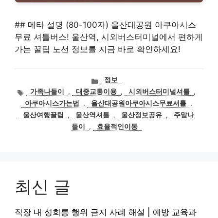
## 메타 설명 (80-100자) 울산대공원 아쿠아시스
무료 셔틀버스! 울산역, 시외버스터미널에서 편하게
가는 꿀팁 노선 정보를 지금 바로 확인하세요!
카
정보
테
태
가족나들이
,
대중교통이용
,
시외버스터미널셔틀
,
고
그
아쿠아시스가는법
,
울산대공원아쿠아시스무료셔틀
,
리
울산여행꿀팁
,
울산역셔틀
,
울산정보공유
,
주말나
들이
,
효율적인이동
최신 글
직장 내 성희롱 행위 금지 사례 해설 | 예방 교육과