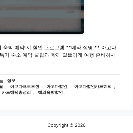
외 숙박 예약 시 할인 프로그램 **메타 설명:** 아고다
외 특가 숙소 예약 꿀팁과 함께 알뜰하게 여행 준비하세
카
정보
테
팁
,
아고다프로모션
,
아고다할인
,
아고다할인카드혜택
,
고
카드혜택총정리
,
해외숙박할인
리
Copyright © 2026