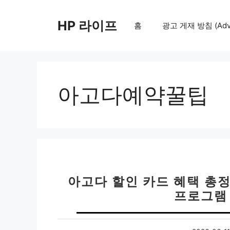
컨
텐
HP 라이프
홈
광고 게재 방침 (Adver
츠
로
건
너
뛰
아고다예약꿀팁
기
아고다 할인 카드 혜택 총정
프로그램