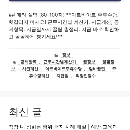
## 메타 설명 (80-100자) **아르바이트 주휴수당,
헷갈리지 마세요! 근무시간별 계산기, 시급계산, 공
제항목, 지급일까지 꿀팁 총정리. 지금 바로 확인하
고 꼼꼼하게 챙기세요!**
카
정보
테
태
공제항목
,
근무시간별계산기
,
꿀정보
,
생활정
고
그
보
,
시급계산
,
아르바이트주휴수당
,
알바꿀팁
,
주
리
휴수당계산
,
지급일
,
직장인필수
최신 글
직장 내 성희롱 행위 금지 사례 해설 | 예방 교육과