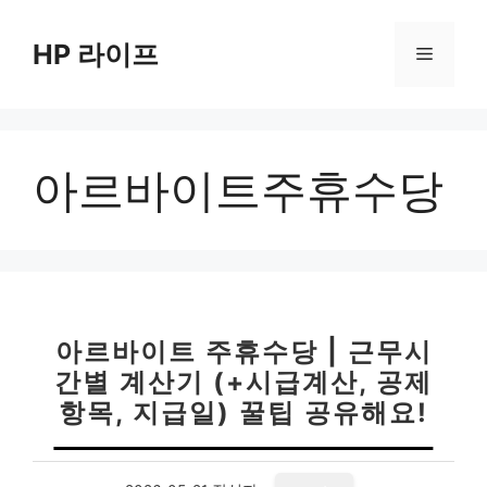
컨
텐
HP 라이프
메
츠
로
뉴
건
너
아르바이트주휴수당
뛰
기
아르바이트 주휴수당 | 근무시
간별 계산기 (+시급계산, 공제
항목, 지급일) 꿀팁 공유해요!