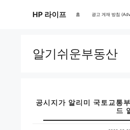
컨
텐
HP 라이프
홈
광고 게재 방침 (Adver
츠
로
건
너
뛰
알기쉬운부동산
기
공시지가 알리미 국토교통부 
드 