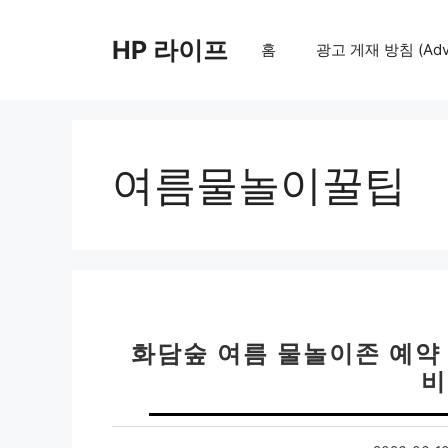
컨
텐
HP 라이프
홈
광고 게재 방침 (Adver
츠
로
건
너
뛰
여름물놀이꿀팁
기
화담숲 여름 물놀이존 예약 
비