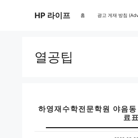
컨
텐
HP 라이프
홈
광고 게재 방침 (Adver
츠
로
건
너
뛰
열공팁
기
하영재수학전문학원 야음동 
료표