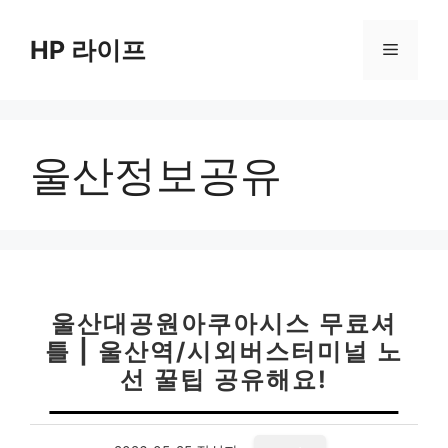
컨
텐
HP 라이프
메
츠
로
뉴
건
너
울산정보공유
뛰
기
울산대공원아쿠아시스 무료셔
틀 | 울산역/시외버스터미널 노
선 꿀팁 공유해요!