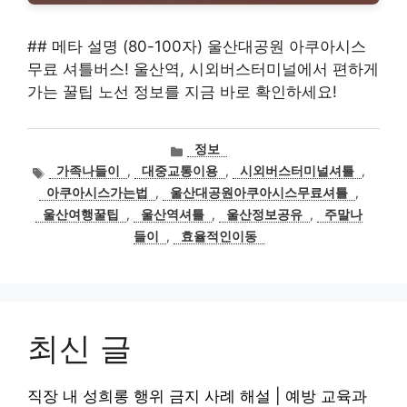
## 메타 설명 (80-100자) 울산대공원 아쿠아시스
무료 셔틀버스! 울산역, 시외버스터미널에서 편하게
가는 꿀팁 노선 정보를 지금 바로 확인하세요!
카
정보
테
태
가족나들이
,
대중교통이용
,
시외버스터미널셔틀
,
고
그
아쿠아시스가는법
,
울산대공원아쿠아시스무료셔틀
,
리
울산여행꿀팁
,
울산역셔틀
,
울산정보공유
,
주말나
들이
,
효율적인이동
최신 글
직장 내 성희롱 행위 금지 사례 해설 | 예방 교육과