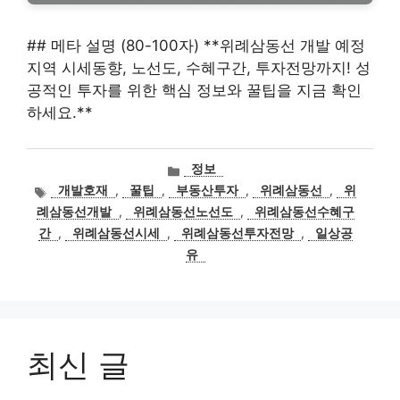
## 메타 설명 (80-100자) **위례삼동선 개발 예정
지역 시세동향, 노선도, 수혜구간, 투자전망까지! 성
공적인 투자를 위한 핵심 정보와 꿀팁을 지금 확인
하세요.**
카
정보
테
태
개발호재
,
꿀팁
,
부동산투자
,
위례삼동선
,
위
고
그
례삼동선개발
,
위례삼동선노선도
,
위례삼동선수혜구
리
간
,
위례삼동선시세
,
위례삼동선투자전망
,
일상공
유
최신 글