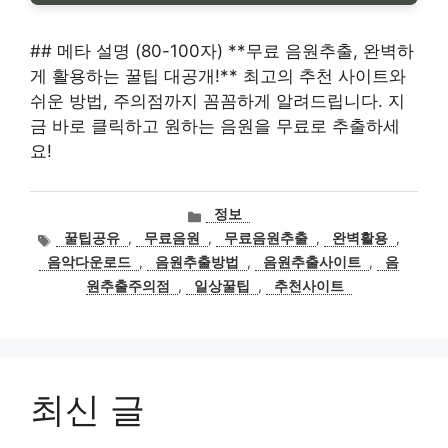
## 메타 설명 (80-100자) **무료 음원추출, 완벽하
게 활용하는 꿀팁 대공개!** 최고의 추천 사이트와
쉬운 방법, 주의점까지 꼼꼼하게 알려드립니다. 지
금 바로 클릭하고 원하는 음원을 무료로 추출하세
요!
카
정보
테
태
꿀팁공유
,
무료음원
,
무료음원추출
,
완벽활용
,
고
그
음악다운로드
,
음원추출방법
,
음원추출사이트
,
음
리
원추출주의점
,
일상꿀팁
,
추천사이트
최신 글