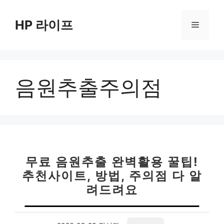
컨
텐
HP 라이프
메
츠
로
뉴
건
너
음원추출주의점
뛰
기
무료 음원추출 완벽활용 꿀팁!
추천사이트, 방법, 주의점 다 알
려드려요