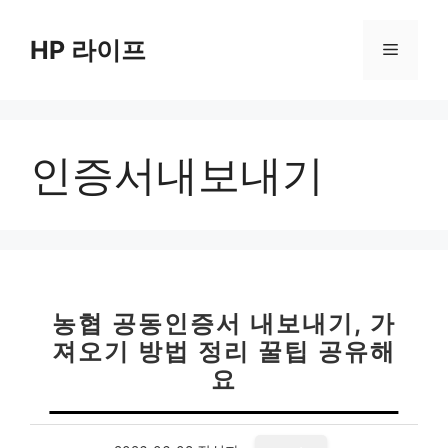
컨
텐
HP 라이프
메
츠
로
뉴
건
너
인증서내보내기
뛰
기
농협 공동인증서 내보내기, 가
져오기 방법 정리 꿀팁 공유해
요