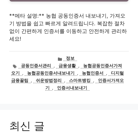
**메타 설명:** 농협 공동인증서 내보내기, 가져오
기 방법을 쉽고 빠르게 알려드립니다. 복잡한 절차
없이 간편하게 인증서를 이동하고 안전하게 관리하
세요!
카
정보
테
태
공동인증서관리
,
금융생활
,
농협공동인증서가져
고
그
오기
,
농협공동인증서내보내기
,
농협인증서
,
디지털
리
금융꿀팁
,
쉬운방법정리
,
스마트뱅킹
,
인증서가져오
기
,
인증서내보내기
최신 글