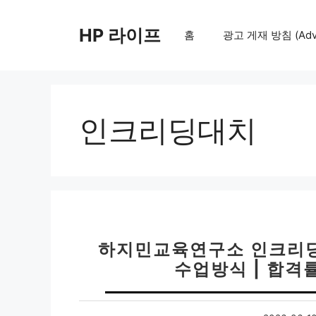
컨
텐
HP 라이프
홈
광고 게재 방침 (Adver
츠
로
건
너
뛰
인크리딩대치
기
하지민교육연구소 인크리딩 
수업방식 | 합격률