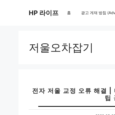
컨
텐
HP 라이프
홈
광고 게재 방침 (Adver
츠
로
건
너
뛰
저울오차잡기
기
전자 저울 교정 오류 해결 
팁