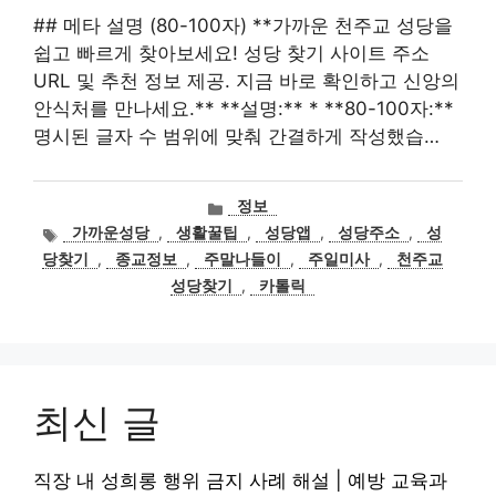
## 메타 설명 (80-100자) **가까운 천주교 성당을
쉽고 빠르게 찾아보세요! 성당 찾기 사이트 주소
URL 및 추천 정보 제공. 지금 바로 확인하고 신앙의
안식처를 만나세요.** **설명:** * **80-100자:**
명시된 글자 수 범위에 맞춰 간결하게 작성했습…
카
정보
테
태
가까운성당
,
생활꿀팁
,
성당앱
,
성당주소
,
성
고
그
당찾기
,
종교정보
,
주말나들이
,
주일미사
,
천주교
리
성당찾기
,
카톨릭
최신 글
직장 내 성희롱 행위 금지 사례 해설 | 예방 교육과