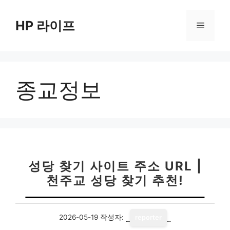
컨
텐
HP 라이프
메
츠
로
뉴
건
너
종교정보
뛰
기
성당 찾기 사이트 주소 URL |
천주교 성당 찾기 추천!
2026-05-19
작성자:
reporter