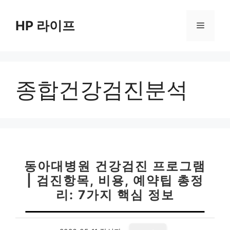
컨
텐
HP 라이프
메
츠
로
뉴
건
너
종합건강검진분석
뛰
기
동아대병원 건강검진 프로그램
| 검진항목, 비용, 예약팁 총정
리: 7가지 핵심 정보