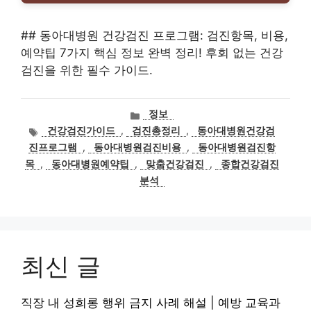
## 동아대병원 건강검진 프로그램: 검진항목, 비용,
예약팁 7가지 핵심 정보 완벽 정리! 후회 없는 건강
검진을 위한 필수 가이드.
카
정보
테
태
건강검진가이드
,
검진총정리
,
동아대병원건강검
고
그
진프로그램
,
동아대병원검진비용
,
동아대병원검진항
리
목
,
동아대병원예약팁
,
맞춤건강검진
,
종합건강검진
분석
최신 글
직장 내 성희롱 행위 금지 사례 해설 | 예방 교육과