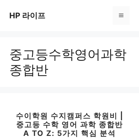
컨
텐
HP 라이프
메
츠
로
뉴
건
너
중고등수학영어과학
뛰
기
종합반
수이학원 수지캠퍼스 학원비 |
중고등 수학 영어 과학 종합반
A TO Z: 5가지 핵심 분석