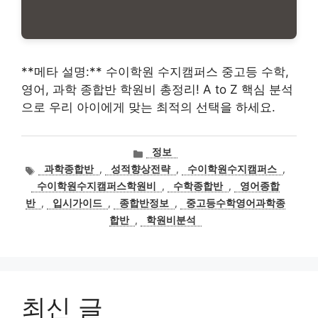
**메타 설명:** 수이학원 수지캠퍼스 중고등 수학,
영어, 과학 종합반 학원비 총정리! A to Z 핵심 분석
으로 우리 아이에게 맞는 최적의 선택을 하세요.
카
정보
테
태
과학종합반
,
성적향상전략
,
수이학원수지캠퍼스
,
고
그
수이학원수지캠퍼스학원비
,
수학종합반
,
영어종합
리
반
,
입시가이드
,
종합반정보
,
중고등수학영어과학종
합반
,
학원비분석
최신 글