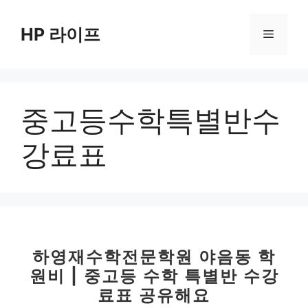
컨
텐
HP 라이프
메
츠
로
뉴
건
너
중고등수학특별반수
뛰
기
강료표
하영재수학전문학원 야음동 학
원비 | 중고등 수학 특별반 수강
료표 공유해요