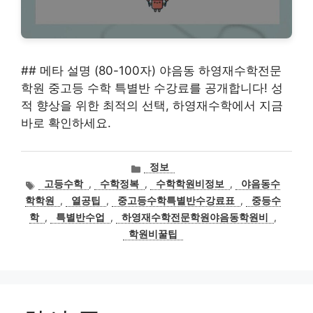
## 메타 설명 (80-100자) 야음동 하영재수학전문
학원 중고등 수학 특별반 수강료를 공개합니다! 성
적 향상을 위한 최적의 선택, 하영재수학에서 지금
바로 확인하세요.
카
정보
테
태
고등수학
,
수학정복
,
수학학원비정보
,
야음동수
고
그
학학원
,
열공팁
,
중고등수학특별반수강료표
,
중등수
리
학
,
특별반수업
,
하영재수학전문학원야음동학원비
,
학원비꿀팁