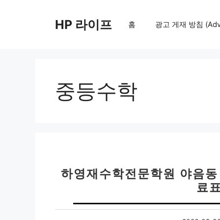
컨
텐
HP 라이프
홈
광고 게재 방침 (Adver
츠
로
건
너
뛰
중등수학
기
하영재수학전문학원 야음동 
료표