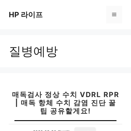
컨
텐
HP 라이프
메
츠
로
뉴
건
너
질병예방
뛰
기
매독검사 정상 수치 VDRL RPR
| 매독 항체 수치 감염 진단 꿀
팁 공유할게요!