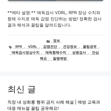
**메타 설명:** 매독검사 VDRL, RPR 정상 수치와
항체 수치로 매독 감염 진단하는 방법! 정확한 검사
결과 해석과 꿀팁을 알려드립니다.
카
정보
테
태
RPR
,
VDRL
,
감염진단
,
건강정보
,
꿀팁공유
,
고
그
매독검사정상수치
,
매독항체수치
,
성병검사
,
안심
리
해요
,
질병예방
최신 글
직장 내 성희롱 행위 금지 사례 해설 | 예방 교육과
대응 매뉴얼 꿀팁 공유해요!