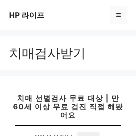
컨
텐
HP 라이프
메
츠
로
뉴
건
너
치매검사받기
뛰
기
치매 선별검사 무료 대상 | 만
60세 이상 무료 검진 직접 해봤
어요