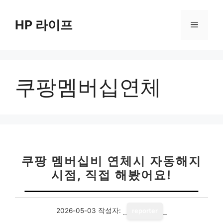
컨
텐
HP 라이프
메
츠
로
뉴
건
너
쿠팡멤버십연체
뛰
기
쿠팡 멤버십비 연체시 자동해지
시점, 직접 해봤어요!
2026-05-03
작성자:
reporter