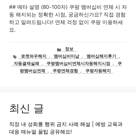
## 메타 설명 (80-100자) 쿠팡 멤버십비 연체 시 자
동 해지되는 정확한 시점, 궁금하신가요? 직접 경험
하고 알려드립니다! 연체 걱정 없이 쿠팡 이용하세
요.
카
정보
테
태
로켓와우해지
,
멤버십비미납
,
멤버십해지후기
,
고
그
자동결제실패
,
쿠팡멤버십비연체시자동해지시점
,
쿠
리
팡멤버십연체
,
쿠팡연체경험
,
쿠팡자동해지
최신 글
직장 내 성희롱 행위 금지 사례 해설 | 예방 교육과
대응 매뉴얼 꿀팁 공유해요!