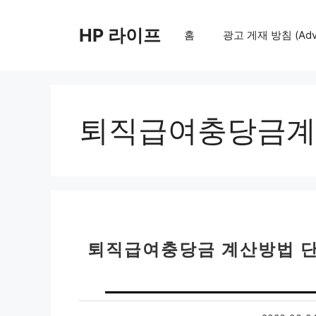
컨
텐
HP 라이프
홈
광고 게재 방침 (Adver
츠
로
건
너
뛰
퇴직급여충당금계
기
퇴직급여충당금 계산방법 단