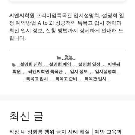
씨앤씨학원 프리미엄특목관 입시설명회, 설명회 일
정 예약방법 A to Z! 성공적인 특목고 입시 전략과
최신 입시 정보, 신청 방법까지 상세하게 안내해 드
립니다.
카
정보
테
태
설명회 신청
,
설명회 예약
,
설명회 일정
,
씨앤씨
고
그
학원
,
씨앤씨학원 특목관
,
입시 정보
,
입시설명회
,
리
특목고 입시
,
특목고 준비
,
특목관 입시
최신 글
직장 내 성희롱 행위 금지 사례 해설 | 예방 교육과