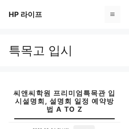
컨
텐
HP 라이프
메
츠
로
뉴
건
너
특목고 입시
뛰
기
씨앤씨학원 프리미엄특목관 입
시설명회, 설명회 일정 예약방
법 A TO Z