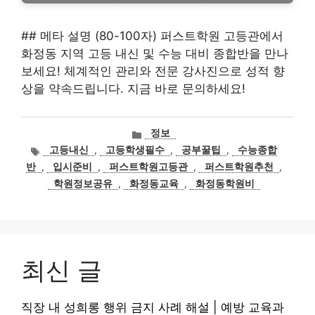
## 메타 설명 (80-100자) 퍼스트학원 고등관에서
화정동 지역 고등 내신 및 수능 대비 종합반을 만나
보세요! 체계적인 관리와 전문 강사진으로 성적 향
상을 약속드립니다. 지금 바로 문의하세요!
카
정보
테
태
고등내신
,
고등학생필수
,
공부꿀팁
,
수능종합
고
그
반
,
입시준비
,
퍼스트학원고등관
,
퍼스트학원추천
,
리
학원정보공유
,
화정동교육
,
화정동학원비
최신 글
직장 내 성희롱 행위 금지 사례 해설 | 예방 교육과