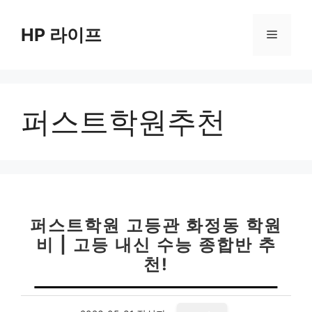
컨
텐
HP 라이프
메
츠
로
뉴
건
너
퍼스트학원추천
뛰
기
퍼스트학원 고등관 화정동 학원
비 | 고등 내신 수능 종합반 추
천!