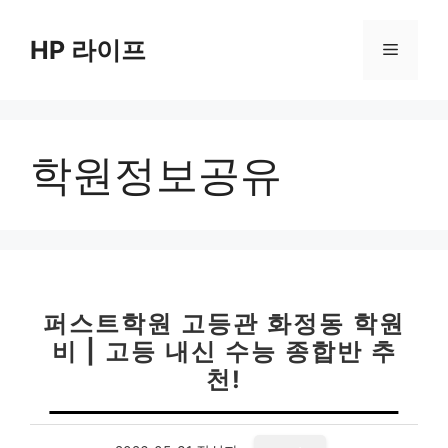
컨
텐
HP 라이프
메
츠
로
뉴
건
너
학원정보공유
뛰
기
퍼스트학원 고등관 화정동 학원
비 | 고등 내신 수능 종합반 추
천!