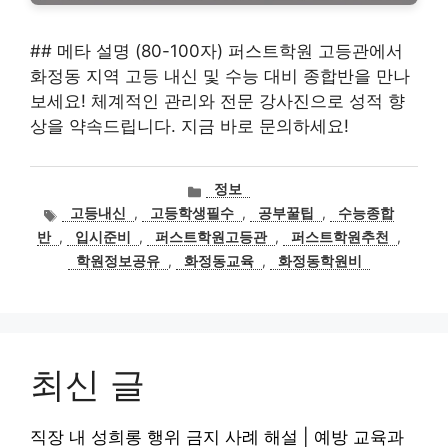
## 메타 설명 (80-100자) 퍼스트학원 고등관에서
화정동 지역 고등 내신 및 수능 대비 종합반을 만나
보세요! 체계적인 관리와 전문 강사진으로 성적 향
상을 약속드립니다. 지금 바로 문의하세요!
카
정보
테
태
고등내신
,
고등학생필수
,
공부꿀팁
,
수능종합
고
그
반
,
입시준비
,
퍼스트학원고등관
,
퍼스트학원추천
,
리
학원정보공유
,
화정동교육
,
화정동학원비
최신 글
직장 내 성희롱 행위 금지 사례 해설 | 예방 교육과