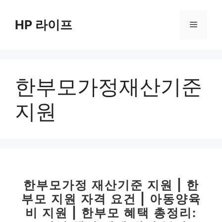
컨
텐
HP 라이프
메
츠
로
뉴
건
너
한부모가정재산기준
뛰
기
지원
한부모가정 재산기준 지원 | 한
부모 지원 자격 요건 | 아동양육
비 지원 | 한부모 혜택 총정리: