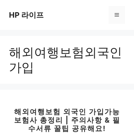
컨
텐
HP 라이프
메
츠
로
뉴
건
너
해외여행보험외국인
뛰
기
가입
해외여행보험 외국인 가입가능
보험사 총정리 | 주의사항 & 필
수서류 꿀팁 공유해요!