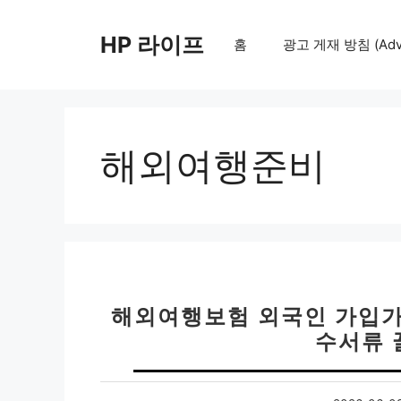
컨
텐
HP 라이프
홈
광고 게재 방침 (Adver
츠
로
건
너
뛰
해외여행준비
기
해외여행보험 외국인 가입가능
수서류 