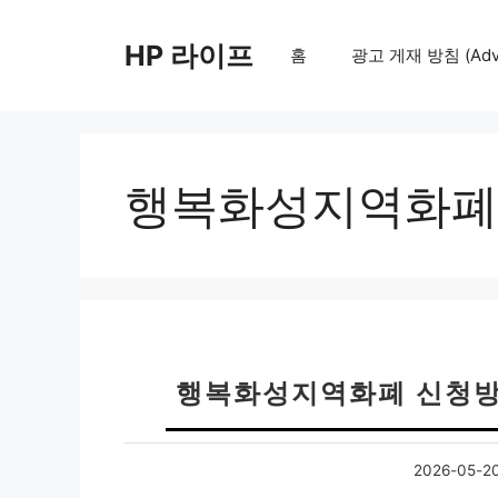
컨
텐
HP 라이프
홈
광고 게재 방침 (Adver
츠
로
건
너
뛰
행복화성지역화폐
기
행복화성지역화폐 신청방
2026-05-2