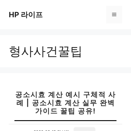
컨
텐
HP 라이프
메
츠
로
뉴
건
너
형사사건꿀팁
뛰
기
공소시효 계산 예시 구체적 사
례 | 공소시효 계산 실무 완벽
가이드 꿀팁 공유!