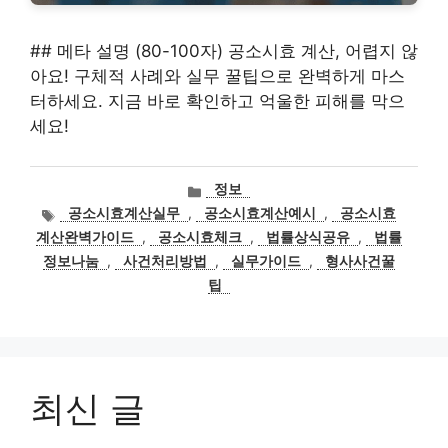
## 메타 설명 (80-100자) 공소시효 계산, 어렵지 않
아요! 구체적 사례와 실무 꿀팁으로 완벽하게 마스
터하세요. 지금 바로 확인하고 억울한 피해를 막으
세요!
카
정보
테
태
공소시효계산실무
,
공소시효계산예시
,
공소시효
고
그
계산완벽가이드
,
공소시효체크
,
법률상식공유
,
법률
리
정보나눔
,
사건처리방법
,
실무가이드
,
형사사건꿀
팁
최신 글