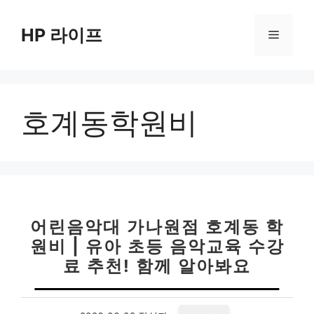
컨
텐
HP 라이프
메
츠
로
뉴
건
너
호계동학원비
뛰
기
어린음악대 가나원점 호계동 학
원비 | 유아 초등 음악교육 수강
료 추천! 함께 알아봐요