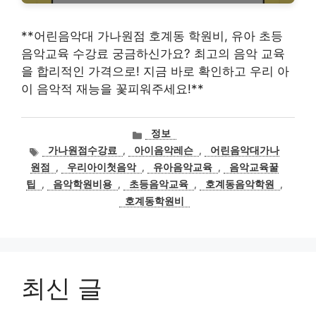
**어린음악대 가나원점 호계동 학원비, 유아 초등
음악교육 수강료 궁금하신가요? 최고의 음악 교육
을 합리적인 가격으로! 지금 바로 확인하고 우리 아
이 음악적 재능을 꽃피워주세요!**
카
정보
테
태
가나원점수강료
,
아이음악레슨
,
어린음악대가나
고
그
원점
,
우리아이첫음악
,
유아음악교육
,
음악교육꿀
리
팁
,
음악학원비용
,
초등음악교육
,
호계동음악학원
,
호계동학원비
최신 글