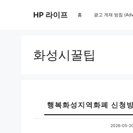
컨
텐
HP 라이프
홈
광고 게재 방침 (Adver
츠
로
건
너
뛰
화성시꿀팁
기
행복화성지역화폐 신청방
2026-05-2