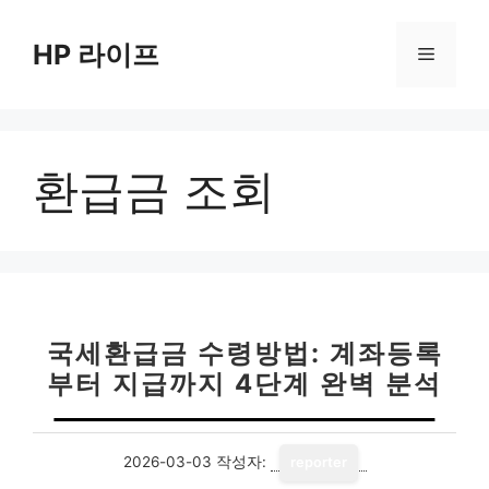
컨
텐
HP 라이프
메
츠
로
뉴
건
너
환급금 조회
뛰
기
국세환급금 수령방법: 계좌등록
부터 지급까지 4단계 완벽 분석
2026-03-03
작성자:
reporter