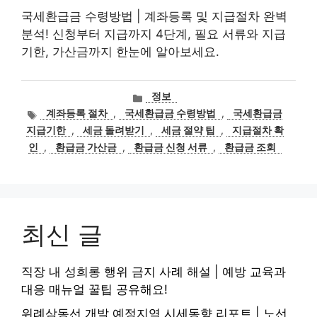
국세환급금 수령방법 | 계좌등록 및 지급절차 완벽
분석! 신청부터 지급까지 4단계, 필요 서류와 지급
기한, 가산금까지 한눈에 알아보세요.
카
정보
테
태
계좌등록 절차
,
국세환급금 수령방법
,
국세환급금
고
그
지급기한
,
세금 돌려받기
,
세금 절약 팁
,
지급절차 확
리
인
,
환급금 가산금
,
환급금 신청 서류
,
환급금 조회
최신 글
직장 내 성희롱 행위 금지 사례 해설 | 예방 교육과
대응 매뉴얼 꿀팁 공유해요!
위례삼동선 개발 예정지역 시세동향 리포트 | 노선